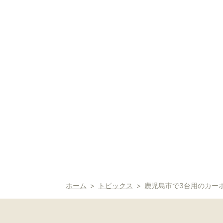
ホーム
トピックス
鹿児島市で3台用のカー