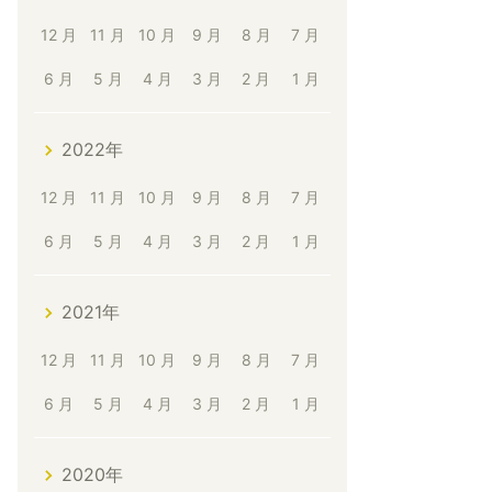
12 月
11 月
10 月
9 月
8 月
7 月
6 月
5 月
4 月
3 月
2 月
1 月
2022年
12 月
11 月
10 月
9 月
8 月
7 月
6 月
5 月
4 月
3 月
2 月
1 月
2021年
12 月
11 月
10 月
9 月
8 月
7 月
6 月
5 月
4 月
3 月
2 月
1 月
2020年