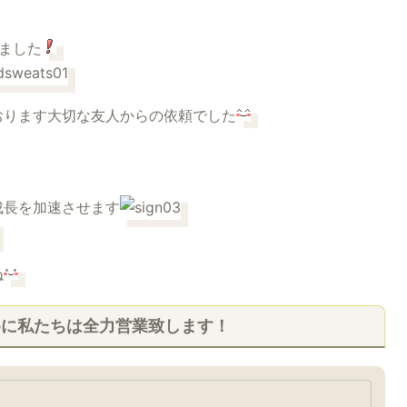
ました
おります大切な友人からの依頼でした
成長を加速させます
ね
めに私たちは全力営業致します！