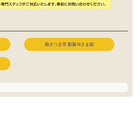
南さつま市 新築 Nさま邸