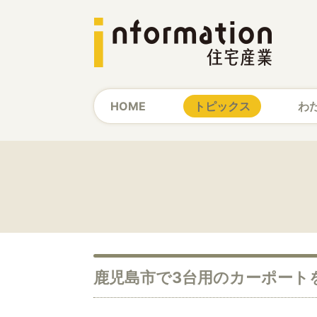
HOME
トピックス
わ
鹿児島市で3台用のカーポート