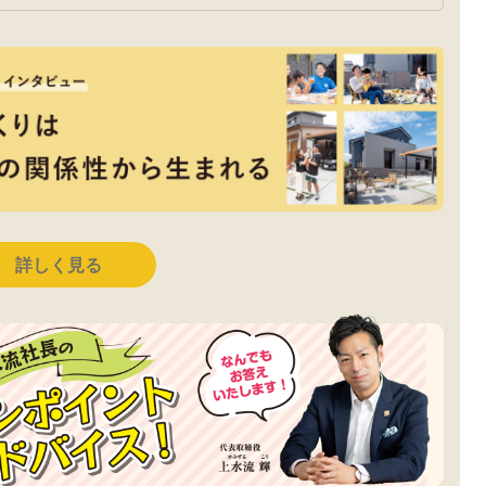
詳しく見る