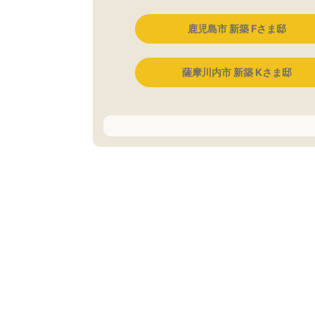
鹿児島市 新築 Fさま邸
薩摩川内市 新築 Kさま邸