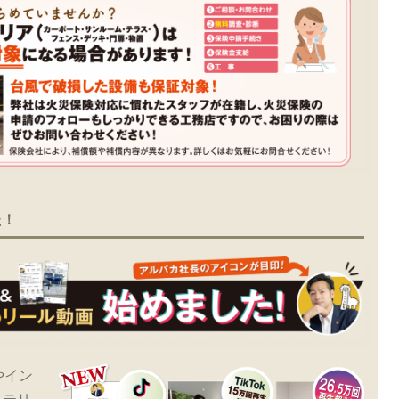
た！
やイン