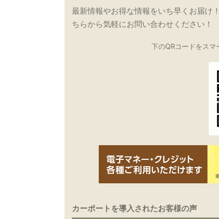
最新情報やお得な情報をいち早くお届け
ちらから気軽にお問い合わせください！
下のQRコードをスマ
カーポートを導入されたお客様の声