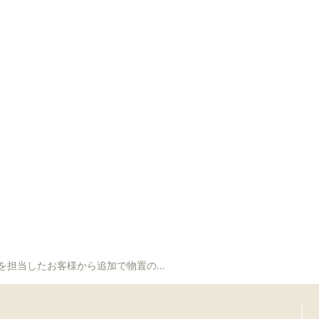
担当したお客様から追加で物置のご注文♪