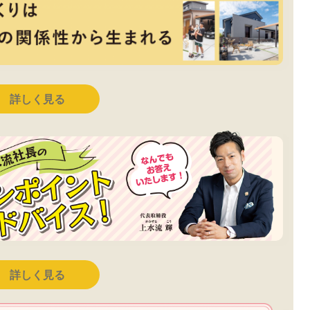
詳しく見る
詳しく見る