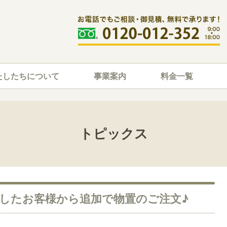
たしたちについて
事業案内
料金一覧
トピックス
したお客様から追加で物置のご注文♪