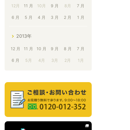
12月
11 月
10月
9 月
8月
7 月
6 月
5 月
4 月
3 月
2 月
1 月
2013年
12 月
11 月
10 月
9 月
8 月
7 月
6 月
5月
4月
3月
2月
1月