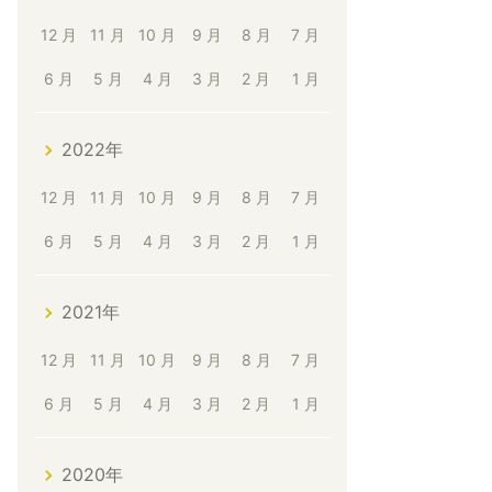
12 月
11 月
10 月
9 月
8 月
7 月
6 月
5 月
4 月
3 月
2 月
1 月
2022年
12 月
11 月
10 月
9 月
8 月
7 月
6 月
5 月
4 月
3 月
2 月
1 月
2021年
12 月
11 月
10 月
9 月
8 月
7 月
6 月
5 月
4 月
3 月
2 月
1 月
2020年