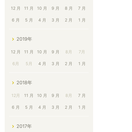
12 月
11 月
10 月
9 月
8 月
7 月
6 月
5 月
4 月
3 月
2 月
1 月
2019年
12 月
11 月
10 月
9 月
8月
7月
6月
5月
4 月
3 月
2 月
1 月
2018年
12月
11 月
10 月
9 月
8月
7 月
6 月
5 月
4 月
3 月
2 月
1 月
2017年