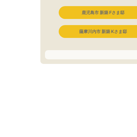
鹿児島市 新築 Fさま邸
薩摩川内市 新築 Kさま邸