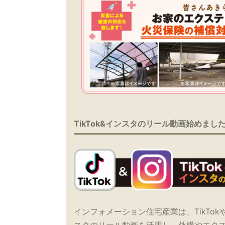
TikTok&インスタのリール動画始めまし
インフォメーション住宅産業は、TikTok