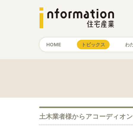
HOME
トピックス
わ
土木業者様からアコーディオン