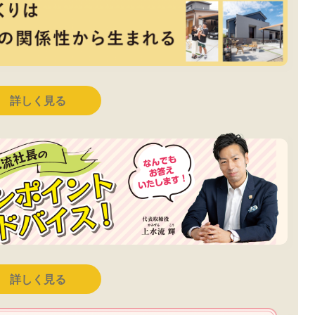
詳しく見る
詳しく見る