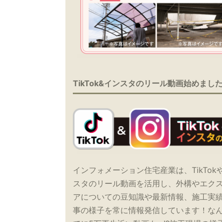
TikTok&インスタのリール動画始めまし
インフォメーション住宅産業は、TikTok
スタのリール動画を活用し、外構やエク
アについての豆知識や最新情報、施工実
事の様子を常に情報発信しています！な