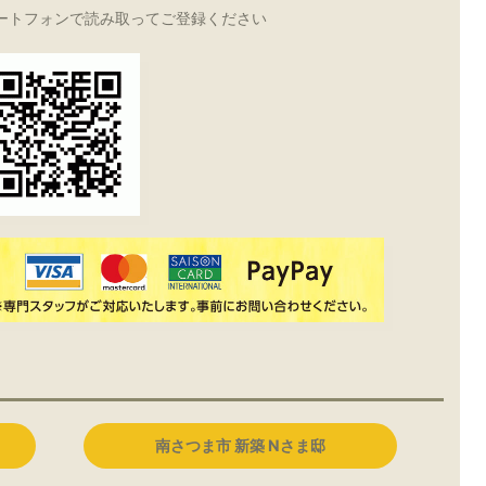
ートフォンで読み取ってご登録ください
南さつま市 新築 Nさま邸