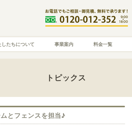
たしたちについて
事業案内
料金一覧
トピックス
ームとフェンスを担当♪