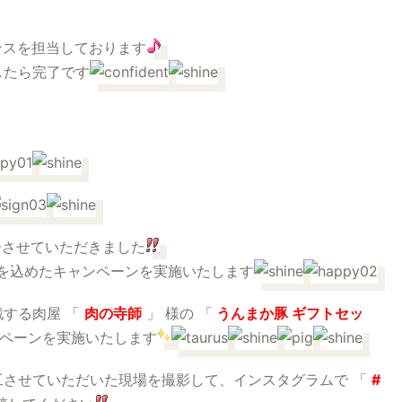
ンスを担当しております
したら完了です
介させていただきました
を込めたキャンペーンを実施いたします
する肉屋 「
肉の寺師
」 様の 「
うんまか豚 ギフトセッ
ンペーンを実施いたします
させていただいた現場を撮影して、インスタグラムで 「
#