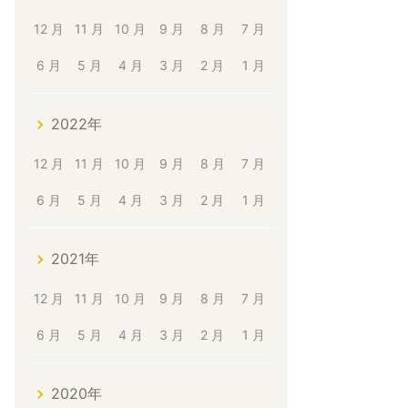
12 月
11 月
10 月
9 月
8 月
7 月
6 月
5 月
4 月
3 月
2 月
1 月
2022年
12 月
11 月
10 月
9 月
8 月
7 月
6 月
5 月
4 月
3 月
2 月
1 月
2021年
12 月
11 月
10 月
9 月
8 月
7 月
6 月
5 月
4 月
3 月
2 月
1 月
2020年