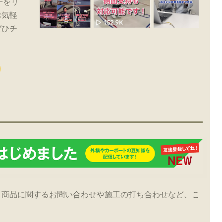
子をリ
お気軽
ぜひチ
！商品に関するお問い合わせや施工の打ち合わせなど、こ