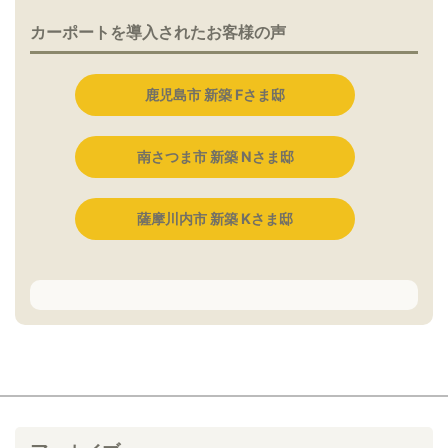
カーポートを導入されたお客様の声
鹿児島市 新築 Fさま邸
南さつま市 新築 Nさま邸
薩摩川内市 新築 Kさま邸