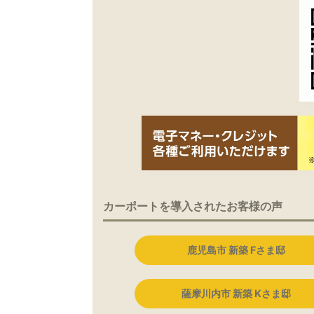
カーポートを導入されたお客様の声
鹿児島市 新築 Fさま邸
薩摩川内市 新築 Kさま邸