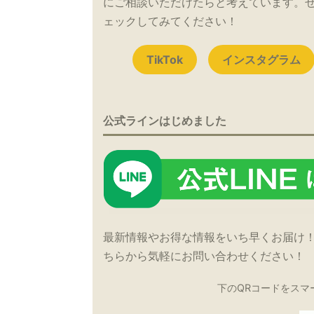
にご相談いただけたらと考えています。
ェックしてみてください！
TikTok
インスタグラム
公式ラインはじめました
最新情報やお得な情報をいち早くお届け
ちらから気軽にお問い合わせください！
下のQRコードをスマ