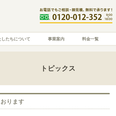
たしたちについて
事業案内
料金一覧
トピックス
ております