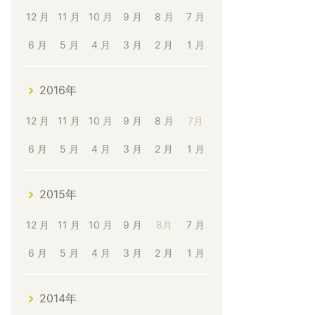
12 月
11 月
10 月
9 月
8 月
7 月
6 月
5 月
4 月
3 月
2 月
1 月
2016年
12 月
11 月
10 月
9 月
8 月
7月
6 月
5 月
4 月
3 月
2 月
1 月
2015年
12 月
11 月
10 月
9 月
8月
7 月
6 月
5 月
4 月
3 月
2 月
1 月
2014年