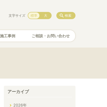
文字サイズ
標準
大
検索
施工事例
ご相談・お問い合わせ
アーカイブ
2026年