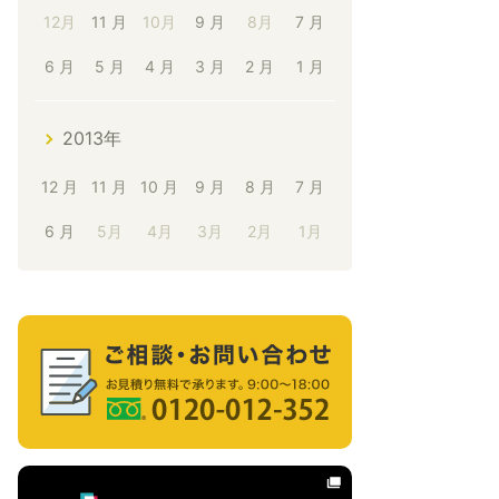
12月
11 月
10月
9 月
8月
7 月
6 月
5 月
4 月
3 月
2 月
1 月
2013年
12 月
11 月
10 月
9 月
8 月
7 月
6 月
5月
4月
3月
2月
1月