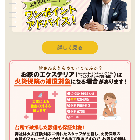
詳しく見る