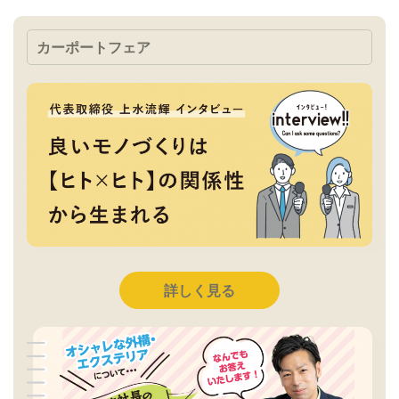
カーポートフェア
詳しく見る