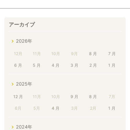
アーカイブ
2026年
12月
11月
10月
9月
8 月
7 月
6 月
5 月
4 月
3 月
2 月
1 月
2025年
12 月
11月
10月
9 月
8 月
7月
6月
5月
4 月
3月
2月
1 月
2024年