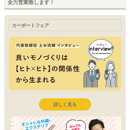
全力営業致します！
カーポートフェア
詳しく見る