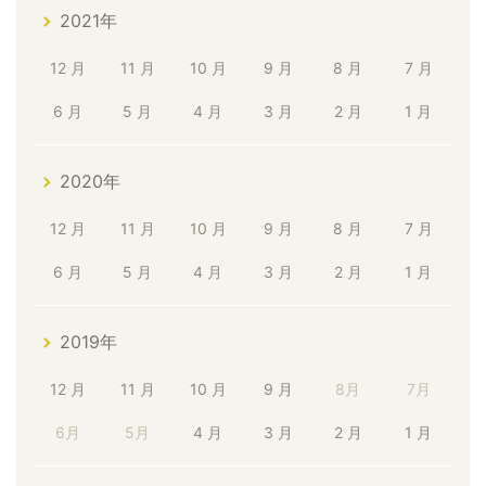
2021年
12 月
11 月
10 月
9 月
8 月
7 月
6 月
5 月
4 月
3 月
2 月
1 月
2020年
12 月
11 月
10 月
9 月
8 月
7 月
6 月
5 月
4 月
3 月
2 月
1 月
2019年
12 月
11 月
10 月
9 月
8月
7月
6月
5月
4 月
3 月
2 月
1 月