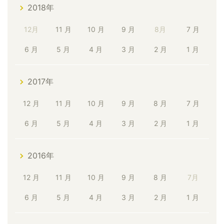
2018年
12月
11 月
10 月
9 月
8月
7 月
6 月
5 月
4 月
3 月
2 月
1 月
2017年
12 月
11 月
10 月
9 月
8 月
7 月
6 月
5 月
4 月
3 月
2 月
1 月
2016年
12 月
11 月
10 月
9 月
8 月
7月
6 月
5 月
4 月
3 月
2 月
1 月