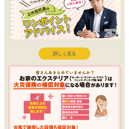
詳しく見る