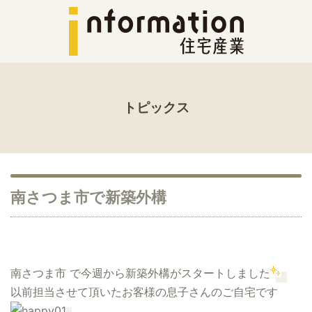
トピックス
南さつま市で新築外構
南さつま市 で今週から新築外構がスタートしました
以前担当させて頂いたお客様の息子さんのご自宅です