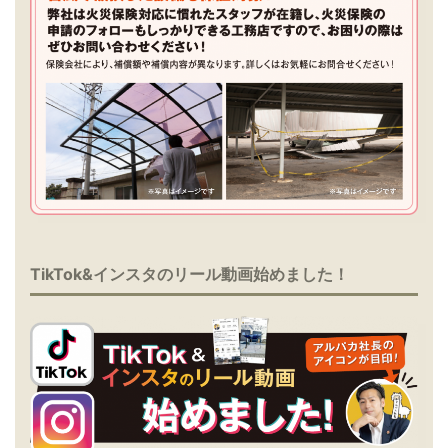
TikTok&インスタのリール動画始めました！