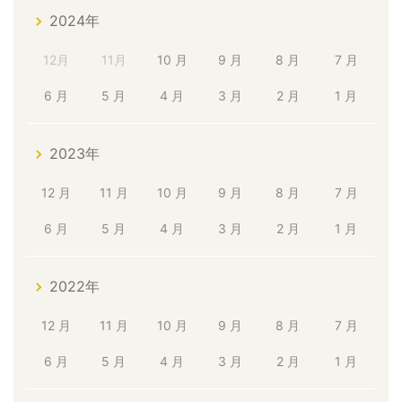
2024年
12月
11月
10 月
9 月
8 月
7 月
6 月
5 月
4 月
3 月
2 月
1 月
2023年
12 月
11 月
10 月
9 月
8 月
7 月
6 月
5 月
4 月
3 月
2 月
1 月
2022年
12 月
11 月
10 月
9 月
8 月
7 月
6 月
5 月
4 月
3 月
2 月
1 月