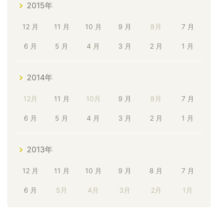
2015年
12 月
11 月
10 月
9 月
8月
7 月
6 月
5 月
4 月
3 月
2 月
1 月
2014年
12月
11 月
10月
9 月
8月
7 月
6 月
5 月
4 月
3 月
2 月
1 月
2013年
12 月
11 月
10 月
9 月
8 月
7 月
6 月
5月
4月
3月
2月
1月