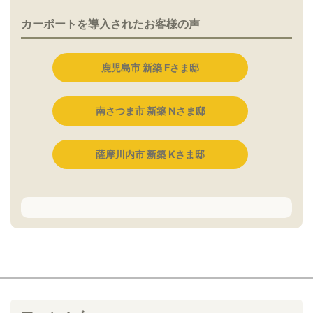
カーポートを導入されたお客様の声
鹿児島市 新築 Fさま邸
南さつま市 新築 Nさま邸
薩摩川内市 新築 Kさま邸