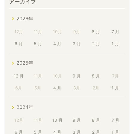
アーカイブ
2026年
12月
11月
10月
9月
8 月
7 月
6 月
5 月
4 月
3 月
2 月
1 月
2025年
12 月
11月
10月
9 月
8 月
7月
6月
5月
4 月
3月
2月
1 月
2024年
12月
11月
10 月
9 月
8 月
7 月
6 月
5 月
4 月
3 月
2 月
1 月