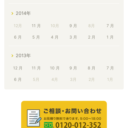
2014年
12月
11 月
10月
9 月
8月
7 月
6 月
5 月
4 月
3 月
2 月
1 月
2013年
12 月
11 月
10 月
9 月
8 月
7 月
6 月
5月
4月
3月
2月
1月