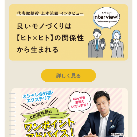
詳しく見る