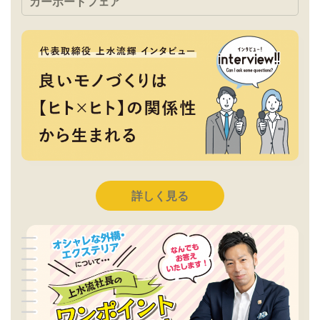
カーポートフェア
詳しく見る