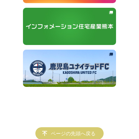
ページの先頭へ戻る