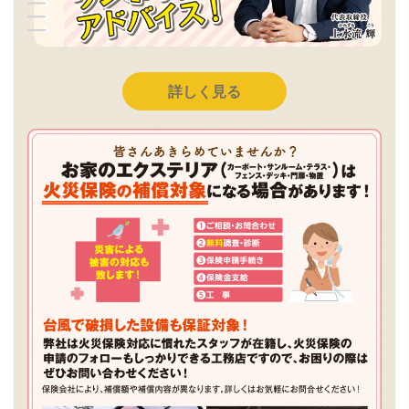
詳しく見る