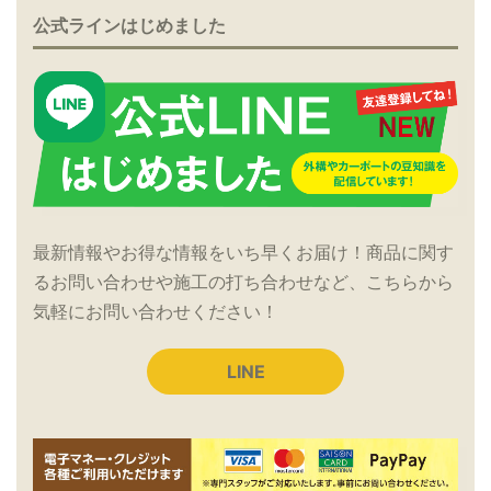
公式ラインはじめました
最新情報やお得な情報をいち早くお届け！商品に関す
るお問い合わせや施工の打ち合わせなど、こちらから
気軽にお問い合わせください！
LINE