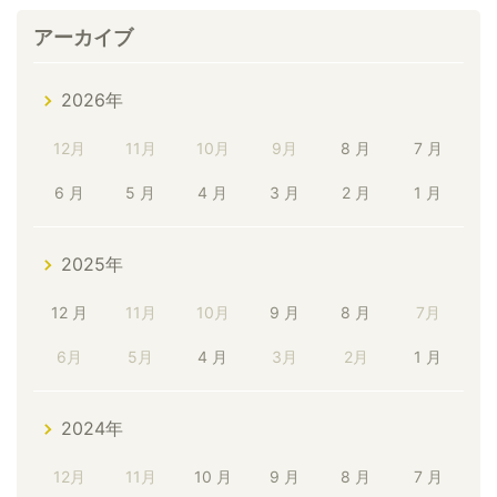
アーカイブ
2026年
12月
11月
10月
9月
8 月
7 月
6 月
5 月
4 月
3 月
2 月
1 月
2025年
12 月
11月
10月
9 月
8 月
7月
6月
5月
4 月
3月
2月
1 月
2024年
12月
11月
10 月
9 月
8 月
7 月