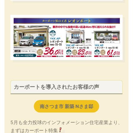
カーポートを導入されたお客様の声
南さつま市 新築 Nさま邸
5月も全力投球のインフォメーション住宅産業より、
まずはカーポート特集