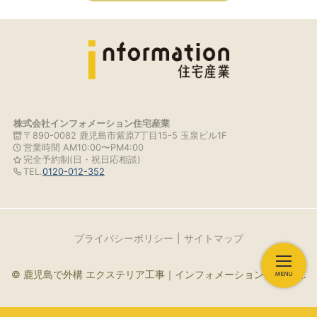
株式会社インフォメーション住宅産業
〒890-0082 鹿児島市紫原7丁目15-5 玉泉ビル1F
営業時間 AM10:00〜PM4:00
完全予約制(日・祝日応相談)
TEL.
0120-012-352
プライバシーポリシー
サイトマップ
© 鹿児島で外構 エクステリア工事｜インフォメーション住宅産業.