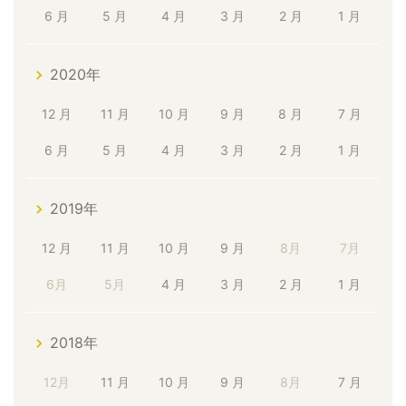
6 月
5 月
4 月
3 月
2 月
1 月
2020年
12 月
11 月
10 月
9 月
8 月
7 月
6 月
5 月
4 月
3 月
2 月
1 月
2019年
12 月
11 月
10 月
9 月
8月
7月
6月
5月
4 月
3 月
2 月
1 月
2018年
12月
11 月
10 月
9 月
8月
7 月