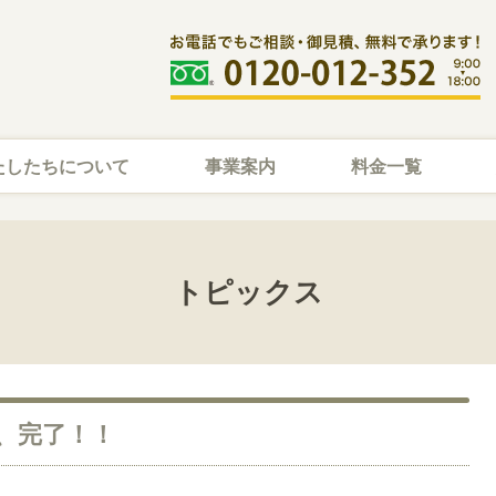
たしたちについて
事業案内
料金一覧
トピックス
、完了！！