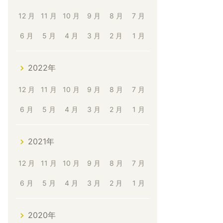
12 月
11 月
10 月
9 月
8 月
7 月
6 月
5 月
4 月
3 月
2 月
1 月
2022年
12 月
11 月
10 月
9 月
8 月
7 月
6 月
5 月
4 月
3 月
2 月
1 月
2021年
12 月
11 月
10 月
9 月
8 月
7 月
6 月
5 月
4 月
3 月
2 月
1 月
2020年