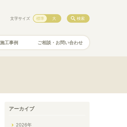
文字サイズ
標準
大
検索
施工事例
ご相談・お問い合わせ
アーカイブ
2026年