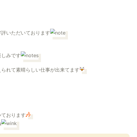
好評いただいております
しみです
えられて素晴らしい仕事が出来てます
いております
ね