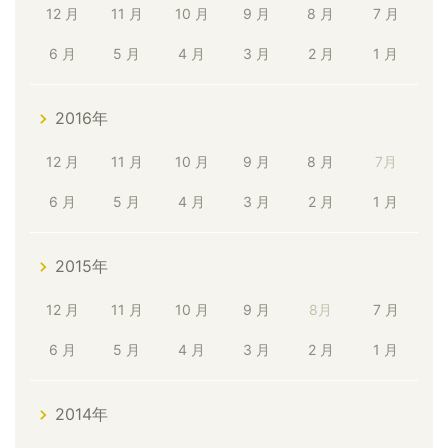
12 月
11 月
10 月
9 月
8 月
7 月
6 月
5 月
4 月
3 月
2 月
1 月
2016年
12 月
11 月
10 月
9 月
8 月
7月
6 月
5 月
4 月
3 月
2 月
1 月
2015年
12 月
11 月
10 月
9 月
8月
7 月
6 月
5 月
4 月
3 月
2 月
1 月
2014年