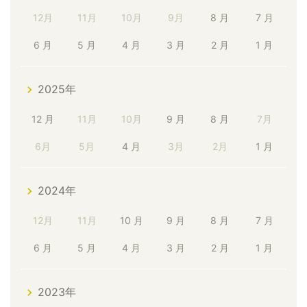
12月
11月
10月
9月
8 月
7 月
6 月
5 月
4 月
3 月
2 月
1 月
2025年
12 月
11月
10月
9 月
8 月
7月
6月
5月
4 月
3月
2月
1 月
2024年
12月
11月
10 月
9 月
8 月
7 月
6 月
5 月
4 月
3 月
2 月
1 月
2023年