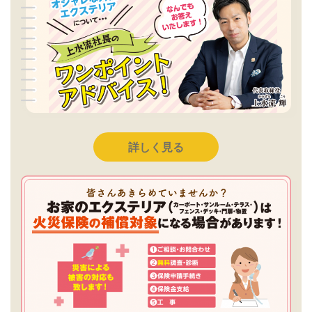
詳しく見る