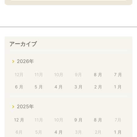
アーカイブ
2026年
12月
11月
10月
9月
8 月
7 月
6 月
5 月
4 月
3 月
2 月
1 月
2025年
12 月
11月
10月
9 月
8 月
7月
6月
5月
4 月
3月
2月
1 月