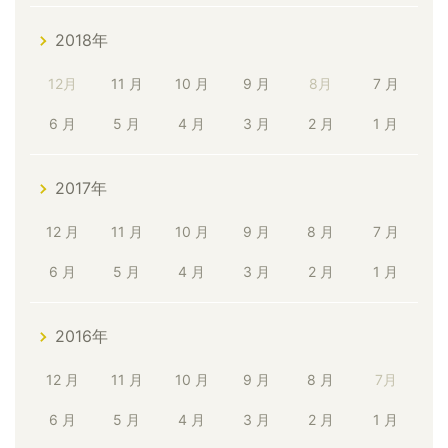
2018年
12月
11 月
10 月
9 月
8月
7 月
6 月
5 月
4 月
3 月
2 月
1 月
2017年
12 月
11 月
10 月
9 月
8 月
7 月
6 月
5 月
4 月
3 月
2 月
1 月
2016年
12 月
11 月
10 月
9 月
8 月
7月
6 月
5 月
4 月
3 月
2 月
1 月