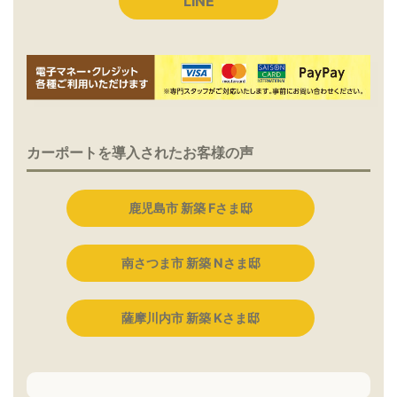
LINE
カーポートを導入されたお客様の声
鹿児島市 新築 Fさま邸
南さつま市 新築 Nさま邸
薩摩川内市 新築 Kさま邸