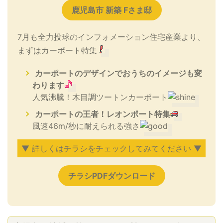
鹿児島市 新築 Fさま邸
7月も全力投球のインフォメーション住宅産業より、
まずはカーポート特集
カーポートのデザインでおうちのイメージも変
わります
人気沸騰！木目調ツートンカーポート
カーポートの王者！レオンポート特集
風速46m/秒に耐えられる強さ
▼ 詳しくはチラシをチェックしてみてください ▼
チラシPDFダウンロード