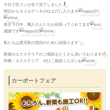
今日で生コンが全て完了しました
明日からタイルデッキの仕上げに入ります
炎天下の中、職人さんたちが頑張ってくれてます
感謝です
私たちは鹿児島の笑顔のために頑張ります
新築のエクステリアのご相談をたくさん頂いております
外構・エクステリア、ぜひご相談くださいね
カーポートフェア