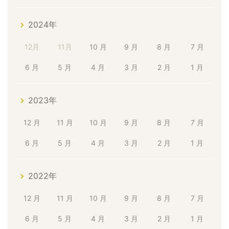
2024年
12月
11月
10 月
9 月
8 月
7 月
6 月
5 月
4 月
3 月
2 月
1 月
2023年
12 月
11 月
10 月
9 月
8 月
7 月
6 月
5 月
4 月
3 月
2 月
1 月
2022年
12 月
11 月
10 月
9 月
8 月
7 月
6 月
5 月
4 月
3 月
2 月
1 月