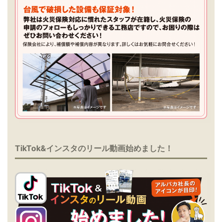
TikTok&インスタのリール動画始めました！