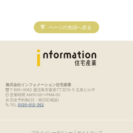
ページの先頭へ戻る
株式会社インフォメーション住宅産業
〒890-0082 鹿児島市紫原7丁目15-5 玉泉ビル1F
営業時間 AM10:00〜PM4:00
完全予約制(日・祝日応相談)
TEL.
0120-012-352
プライバシーポリシー
サイトマップ