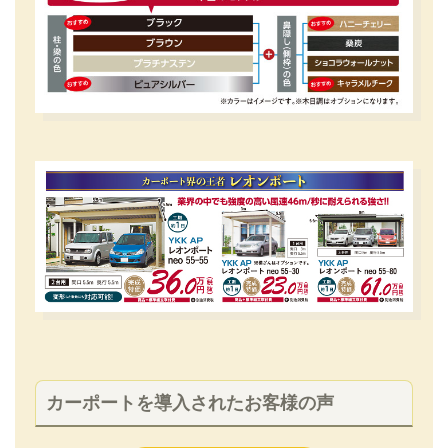
カーポートを導入されたお客様の声