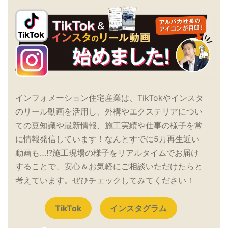
インフォメーション住宅産業は、TikTokやインスタ
のリール動画を活用し、外構やエクステリアについ
ての豆知識や最新情報、施工実績や仕事の様子を常
に情報発信しています！なんとすでに5万再生近い
動画も…!?施工現場の様子をリアルタイムでお届け
することで、安心＆お気軽にご相談いただけたらと
考えています。ぜひチェックしてみてください！
TikTok
インスタグラム