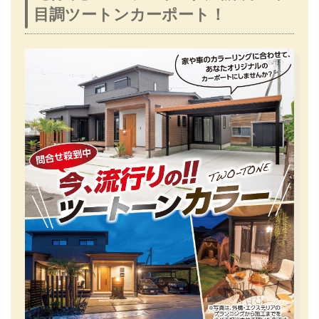
目調ツートンカーポート！