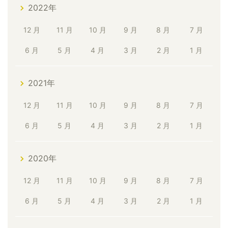
2022年
12 月
11 月
10 月
9 月
8 月
7 月
6 月
5 月
4 月
3 月
2 月
1 月
2021年
12 月
11 月
10 月
9 月
8 月
7 月
6 月
5 月
4 月
3 月
2 月
1 月
2020年
12 月
11 月
10 月
9 月
8 月
7 月
6 月
5 月
4 月
3 月
2 月
1 月