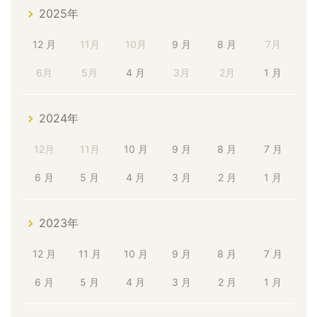
2025年
12 月
11月
10月
9 月
8 月
7月
6月
5月
4 月
3月
2月
1 月
2024年
12月
11月
10 月
9 月
8 月
7 月
6 月
5 月
4 月
3 月
2 月
1 月
2023年
12 月
11 月
10 月
9 月
8 月
7 月
6 月
5 月
4 月
3 月
2 月
1 月