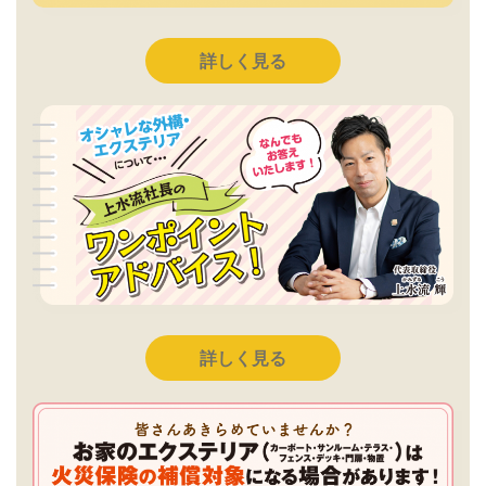
詳しく見る
詳しく見る