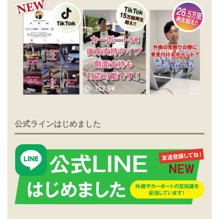
公式ラインはじめました