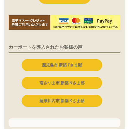
カーポートを導入されたお客様の声
鹿児島市 新築 Fさま邸
南さつま市 新築 Nさま邸
薩摩川内市 新築 Kさま邸