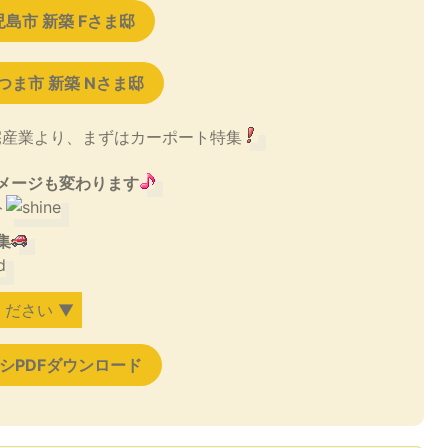
児島市 新築 Fさま邸
つま市 新築 Nさま邸
宅産業より、まずはカーポート特集
メージも変わります
ト
集
ださい ▼
シPDFダウンロード