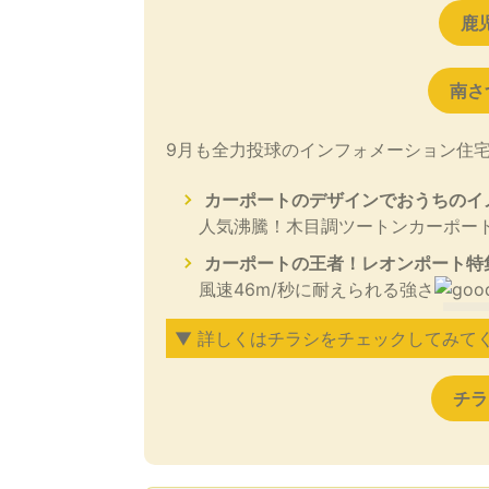
鹿
南さ
9月も全力投球のインフォメーション住
カーポートのデザインでおうちのイ
人気沸騰！木目調ツートンカーポー
カーポートの王者！レオンポート特
風速46m/秒に耐えられる強さ
▼ 詳しくはチラシをチェックしてみてく
チラ