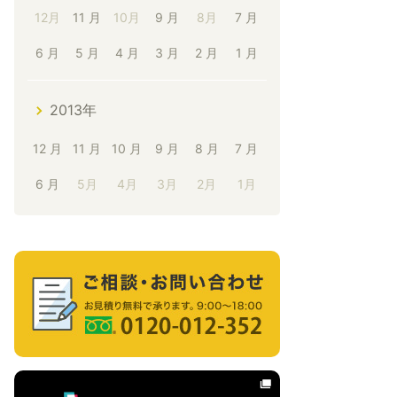
12月
11 月
10月
9 月
8月
7 月
6 月
5 月
4 月
3 月
2 月
1 月
2013年
12 月
11 月
10 月
9 月
8 月
7 月
6 月
5月
4月
3月
2月
1月