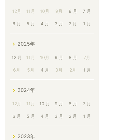
12月
11月
10月
9月
8 月
7 月
6 月
5 月
4 月
3 月
2 月
1 月
2025年
12 月
11月
10月
9 月
8 月
7月
6月
5月
4 月
3月
2月
1 月
2024年
12月
11月
10 月
9 月
8 月
7 月
6 月
5 月
4 月
3 月
2 月
1 月
2023年