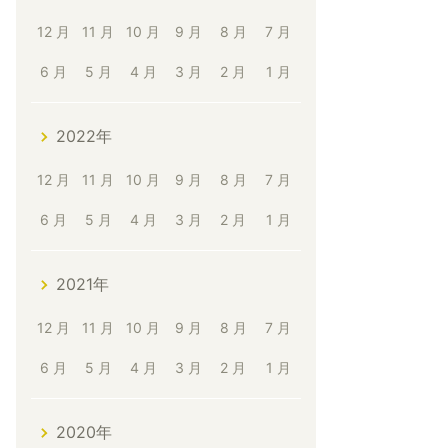
12 月
11 月
10 月
9 月
8 月
7 月
6 月
5 月
4 月
3 月
2 月
1 月
2022年
12 月
11 月
10 月
9 月
8 月
7 月
6 月
5 月
4 月
3 月
2 月
1 月
2021年
12 月
11 月
10 月
9 月
8 月
7 月
6 月
5 月
4 月
3 月
2 月
1 月
2020年