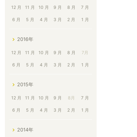
12 月
11 月
10 月
9 月
8 月
7 月
6 月
5 月
4 月
3 月
2 月
1 月
2016年
12 月
11 月
10 月
9 月
8 月
7月
6 月
5 月
4 月
3 月
2 月
1 月
2015年
12 月
11 月
10 月
9 月
8月
7 月
6 月
5 月
4 月
3 月
2 月
1 月
2014年