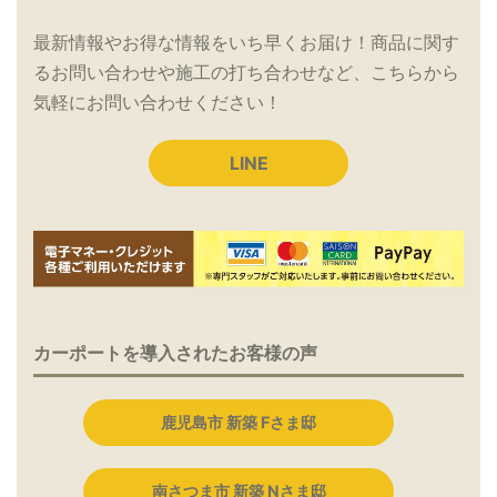
最新情報やお得な情報をいち早くお届け！商品に関す
るお問い合わせや施工の打ち合わせなど、こちらから
気軽にお問い合わせください！
LINE
カーポートを導入されたお客様の声
鹿児島市 新築 Fさま邸
南さつま市 新築 Nさま邸