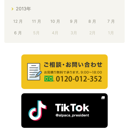
2013年
12 月
11 月
10 月
9 月
8 月
7 月
6 月
5月
4月
3月
2月
1月