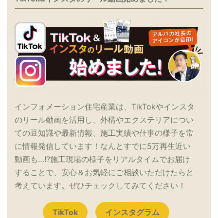
インフォメーション住宅産業は、TikTokやインスタ
のリール動画を活用し、外構やエクステリアについ
ての豆知識や最新情報、施工実績や仕事の様子を常
に情報発信しています！なんとすでに5万再生近い
動画も…!?施工現場の様子をリアルタイムでお届け
することで、安心＆お気軽にご相談いただけたらと
考えています。ぜひチェックしてみてください！
TikTok
インスタグラム