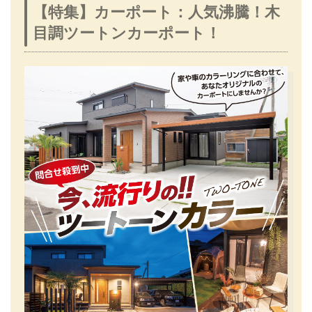
【特集】カーポート：人気沸騰！木
目調ツートンカーポート！