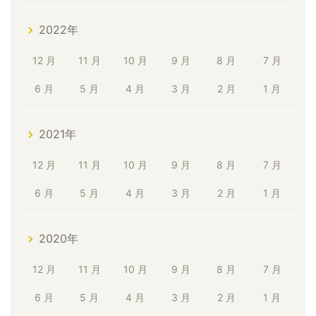
2022年
12 月
11 月
10 月
9 月
8 月
7 月
6 月
5 月
4 月
3 月
2 月
1 月
2021年
12 月
11 月
10 月
9 月
8 月
7 月
6 月
5 月
4 月
3 月
2 月
1 月
2020年
12 月
11 月
10 月
9 月
8 月
7 月
6 月
5 月
4 月
3 月
2 月
1 月