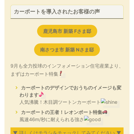
カーポートを導入されたお客様の声
鹿児島市 新築 Fさま邸
南さつま市 新築 Nさま邸
9月も全力投球のインフォメーション住宅産業より、
まずはカーポート特集
カーポートのデザインでおうちのイメージも変
わります
人気沸騰！木目調ツートンカーポート
カーポートの王者！レオンポート特集
風速46m/秒に耐えられる強さ
▼ 詳しくはチラシをチェックしてみてください ▼