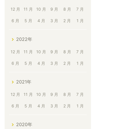
12 月
11 月
10 月
9 月
8 月
7 月
6 月
5 月
4 月
3 月
2 月
1 月
2022年
12 月
11 月
10 月
9 月
8 月
7 月
6 月
5 月
4 月
3 月
2 月
1 月
2021年
12 月
11 月
10 月
9 月
8 月
7 月
6 月
5 月
4 月
3 月
2 月
1 月
2020年