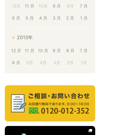
12月
11 月
10月
9 月
8月
7 月
6 月
5 月
4 月
3 月
2 月
1 月
2013年
12 月
11 月
10 月
9 月
8 月
7 月
6 月
5月
4月
3月
2月
1月