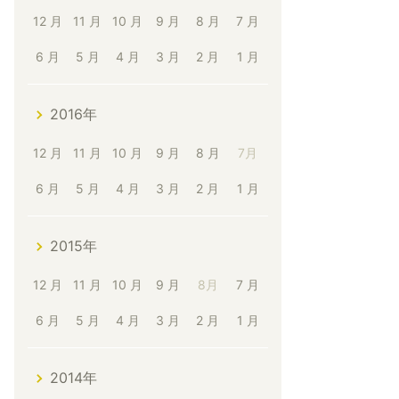
12 月
11 月
10 月
9 月
8 月
7 月
6 月
5 月
4 月
3 月
2 月
1 月
2016年
12 月
11 月
10 月
9 月
8 月
7月
6 月
5 月
4 月
3 月
2 月
1 月
2015年
12 月
11 月
10 月
9 月
8月
7 月
6 月
5 月
4 月
3 月
2 月
1 月
2014年