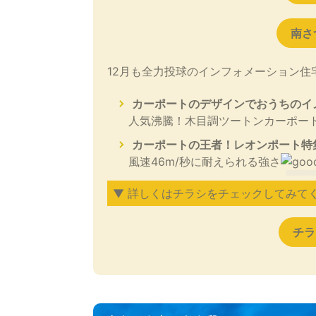
南さ
12月も全力投球のインフォメーション住
カーポートのデザインでおうちのイ
人気沸騰！木目調ツートンカーポー
カーポートの王者！レオンポート特
風速46m/秒に耐えられる強さ
▼ 詳しくはチラシをチェックしてみてく
チラ