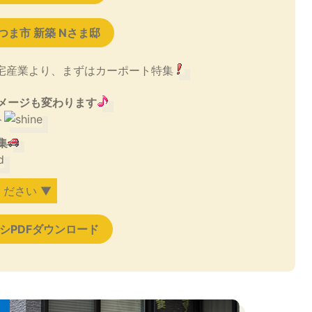
つま市 新築 Nさま邸
宅産業より、まずはカーポート特集
メージも変わります
ト
集
ださい ▼
シPDFダウンロード