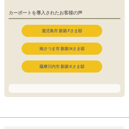
カーポートを導入されたお客様の声
鹿児島市 新築 Fさま邸
南さつま市 新築 Nさま邸
薩摩川内市 新築 Kさま邸