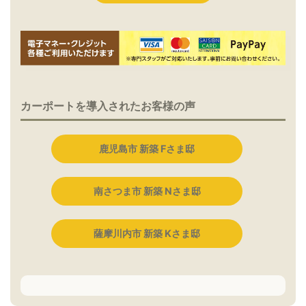
カーポートを導入されたお客様の声
鹿児島市 新築 Fさま邸
南さつま市 新築 Nさま邸
薩摩川内市 新築 Kさま邸