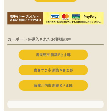
カーポートを導入されたお客様の声
鹿児島市 新築 Fさま邸
南さつま市 新築 Nさま邸
薩摩川内市 新築 Kさま邸