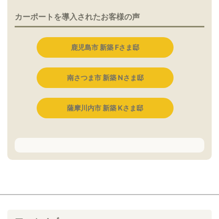
カーポートを導入されたお客様の声
鹿児島市 新築 Fさま邸
南さつま市 新築 Nさま邸
薩摩川内市 新築 Kさま邸