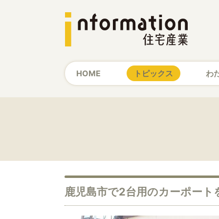
HOME
トピックス
わ
鹿児島市で2台用のカーポート