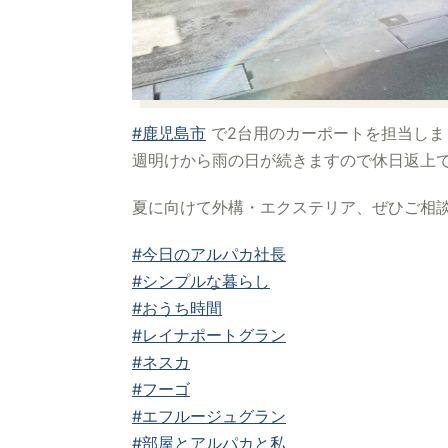
#鹿児島市
で2台用のカーポートを担当しま
週明けから雨の日が続きますので休日返上
夏に向けて外構・エクステリア、ぜひご相談
#今日のアルパカ社長
#シンプルな暮らし
#おうち時間
#レイナポートグラン
#ネスカ
#フーゴ
#エフルージュグラン
#部屋とアルパカと私