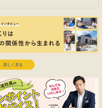
詳しく見る