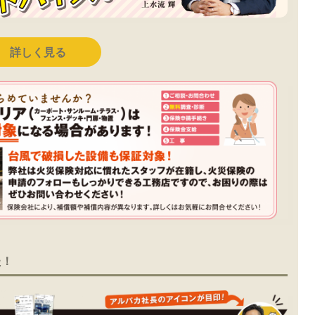
詳しく見る
た！