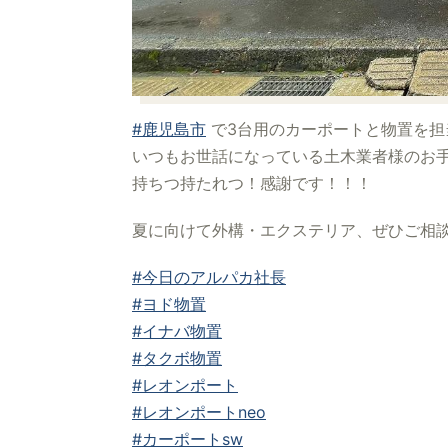
#鹿児島市
で3台用のカーポートと物置を担
いつもお世話になっている土木業者様のお
持ちつ持たれつ！感謝です！！！
夏に向けて外構・エクステリア、ぜひご相談
#今日のアルパカ社長
#ヨド物置
#イナバ物置
#タクボ物置
#レオンポート
#レオンポートneo
#カーポートsw