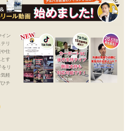
やイン
ステリ
績や仕
んとす
子をリ
お気軽
ぜひチ