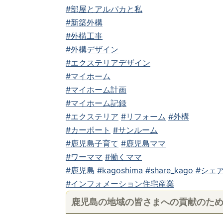
#部屋とアルパカと私
#新築外構
#外構工事
#外構デザイン
#エクステリアデザイン
#マイホーム
#マイホーム計画
#マイホーム記録
#エクステリア
#リフォーム
#外構
#カーポート
#サンルーム
#鹿児島子育て
#鹿児島ママ
#ワーママ
#働くママ
#鹿児島
#kagoshima
#share_kago
#シェア
#インフォメーション住宅産業
鹿児島の地域の皆さまへの貢献のた