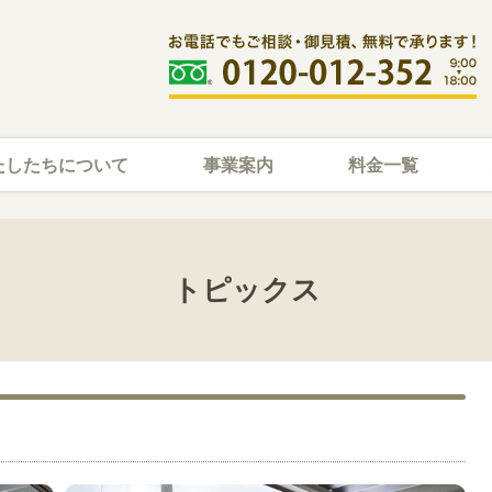
たしたちについて
事業案内
料金一覧
トピックス