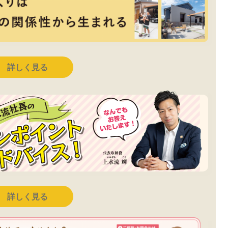
詳しく見る
詳しく見る