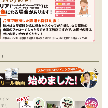
た！
やイン
ステリ