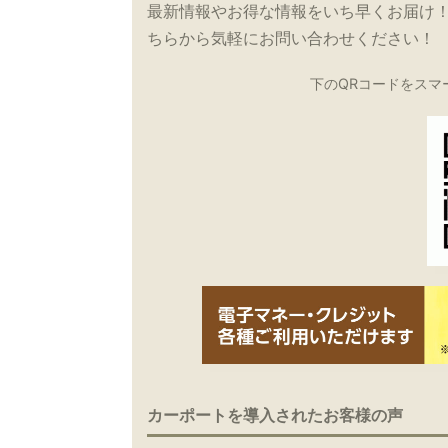
最新情報やお得な情報をいち早くお届け
ちらから気軽にお問い合わせください！
下のQRコードをスマ
カーポートを導入されたお客様の声