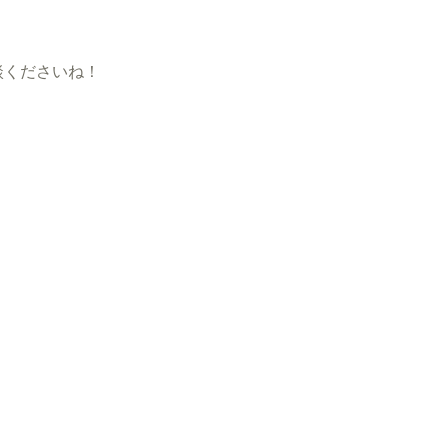
くださいね！