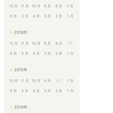
12 月
11 月
10 月
9 月
8 月
7 月
6 月
5 月
4 月
3 月
2 月
1 月
2016年
12 月
11 月
10 月
9 月
8 月
7月
6 月
5 月
4 月
3 月
2 月
1 月
2015年
12 月
11 月
10 月
9 月
8月
7 月
6 月
5 月
4 月
3 月
2 月
1 月
2014年