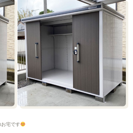
のお宅です