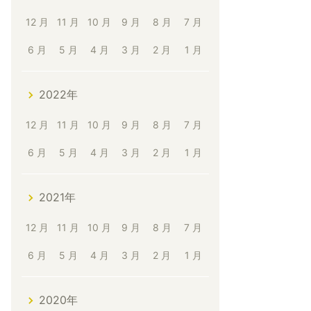
12 月
11 月
10 月
9 月
8 月
7 月
6 月
5 月
4 月
3 月
2 月
1 月
2022年
12 月
11 月
10 月
9 月
8 月
7 月
6 月
5 月
4 月
3 月
2 月
1 月
2021年
12 月
11 月
10 月
9 月
8 月
7 月
6 月
5 月
4 月
3 月
2 月
1 月
2020年