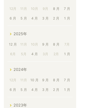
12月
11月
10月
9月
8 月
7 月
6 月
5 月
4 月
3 月
2 月
1 月
2025年
12 月
11月
10月
9 月
8 月
7月
6月
5月
4 月
3月
2月
1 月
2024年
12月
11月
10 月
9 月
8 月
7 月
6 月
5 月
4 月
3 月
2 月
1 月
2023年