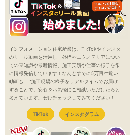
インフォメーション住宅産業は、TikTokやインスタ
のリール動画を活用し、外構やエクステリアについ
ての豆知識や最新情報、施工実績や仕事の様子を常
に情報発信しています！なんとすでに5万再生近い
動画も…!?施工現場の様子をリアルタイムでお届け
することで、安心＆お気軽にご相談いただけたらと
考えています。ぜひチェックしてみてください！
TikTok
インスタグラム