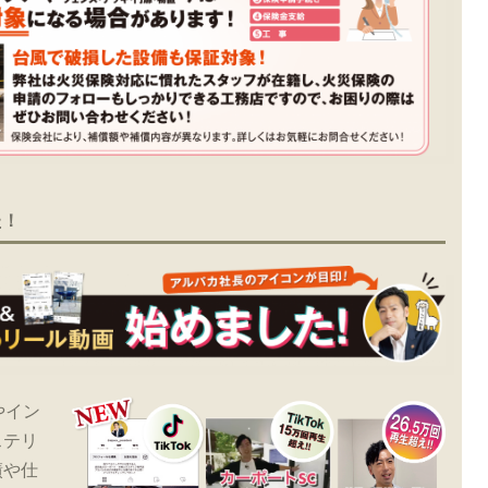
た！
やイン
ステリ
績や仕