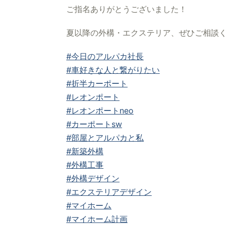
ご指名ありがとうございました！
夏以降の外構・エクステリア、ぜひご相談く
#今日のアルパカ社長
#車好きな人と繋がりたい
#折半カーポート
#レオンポート
#レオンポートneo
#カーポートsw
#部屋とアルパカと私
#新築外構
#外構工事
#外構デザイン
#エクステリアデザイン
#マイホーム
#マイホーム計画