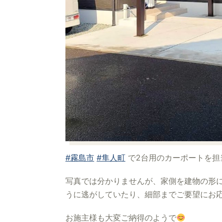
#霧島市
#隼人町
で2台用のカーポートを担
写真では分かりませんが、家側を建物の形
うに逃がしていたり、細部までご要望にお
お施主様も大変ご納得のようで