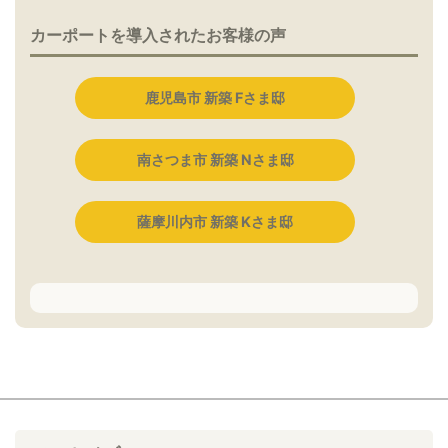
カーポートを導入されたお客様の声
鹿児島市 新築 Fさま邸
南さつま市 新築 Nさま邸
薩摩川内市 新築 Kさま邸