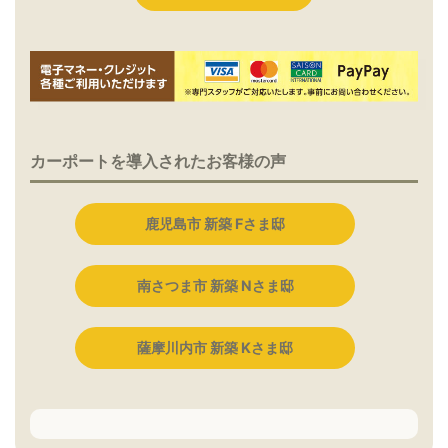
カーポートを導入されたお客様の声
鹿児島市 新築 Fさま邸
南さつま市 新築 Nさま邸
薩摩川内市 新築 Kさま邸