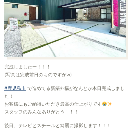
完成しましたー！！！
(写真は完成前日のものですがw)
#鹿児島市
で進めてる新築外構がなんとか本日完成しまし
た！
お客様にもご納得いただき最高の仕上がりです
スタッフのみんなありがとう！！！
後日、テレビとスチールと綺麗に撮影します！！！