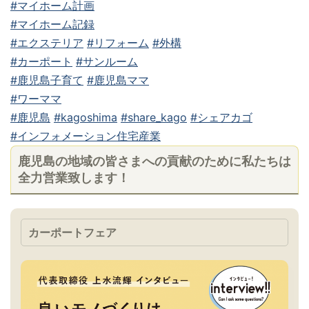
#マイホーム計画
#マイホーム記録
#エクステリア
#リフォーム
#外構
#カーポート
#サンルーム
#鹿児島子育て
#鹿児島ママ
#ワーママ
#鹿児島
#kagoshima
#share_kago
#シェアカゴ
#インフォメーション住宅産業
鹿児島の地域の皆さまへの貢献のために私たちは
全力営業致します！
カーポートフェア