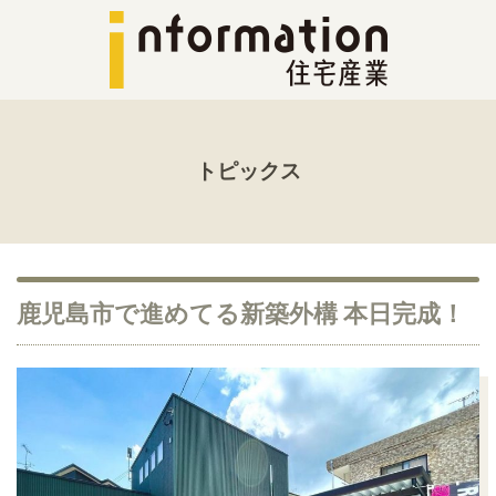
トピックス
鹿児島市で進めてる新築外構 本日完成！