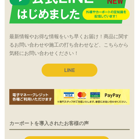
最新情報やお得な情報をいち早くお届け！商品に関す
るお問い合わせや施工の打ち合わせなど、こちらから
気軽にお問い合わせください！
LINE
カーポートを導入されたお客様の声