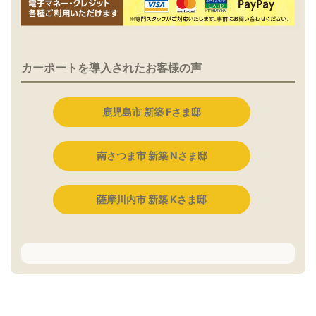
カーポートを導入されたお客様の声
鹿児島市 新築 Fさま邸
南さつま市 新築 Nさま邸
薩摩川内市 新築 Kさま邸