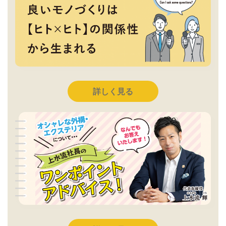
詳しく見る