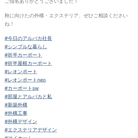
ご指名ありがとうございました！
秋に向けたの外構・エクステリア、ぜひご相談ください
ね！
#今日のアルパカ社長
#シンプルな暮らし
#折半カーポート
#折半屋根カーポート
#レオンポート
#レオンポートneo
#カーポートsw
#部屋とアルパカと私
#新築外構
#外構工事
#外構デザイン
#エクステリアデザイン