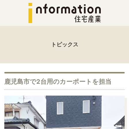
トピックス
鹿児島市で2台用のカーポートを担当