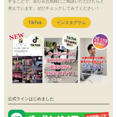
することで、安心＆お気軽にご相談いただけたらと
考えています。ぜひチェックしてみてください！
TikTok
インスタグラム
公式ラインはじめました