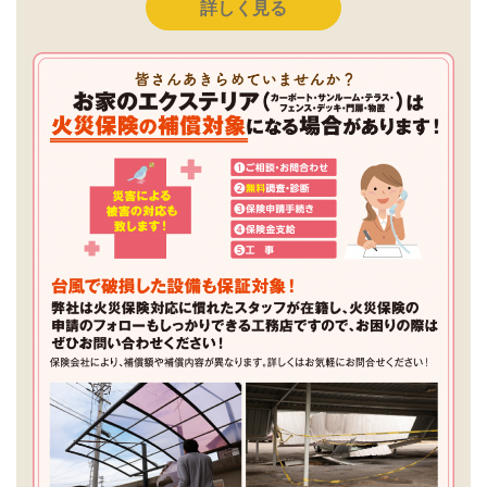
詳しく見る