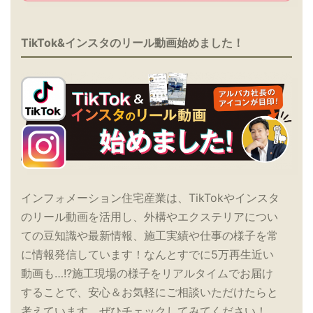
TikTok&インスタのリール動画始めました！
インフォメーション住宅産業は、TikTokやインスタ
のリール動画を活用し、外構やエクステリアについ
ての豆知識や最新情報、施工実績や仕事の様子を常
に情報発信しています！なんとすでに5万再生近い
動画も…!?施工現場の様子をリアルタイムでお届け
することで、安心＆お気軽にご相談いただけたらと
考えています。ぜひチェックしてみてください！