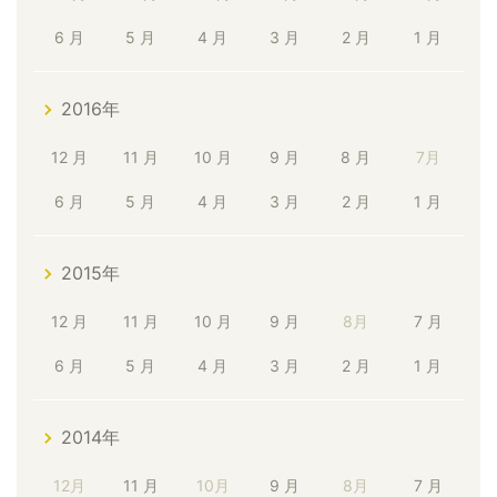
6 月
5 月
4 月
3 月
2 月
1 月
2016年
12 月
11 月
10 月
9 月
8 月
7月
6 月
5 月
4 月
3 月
2 月
1 月
2015年
12 月
11 月
10 月
9 月
8月
7 月
6 月
5 月
4 月
3 月
2 月
1 月
2014年
12月
11 月
10月
9 月
8月
7 月