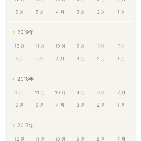
6 月
5 月
4 月
3 月
2 月
1 月
2019年
12 月
11 月
10 月
9 月
8月
7月
6月
5月
4 月
3 月
2 月
1 月
2018年
12月
11 月
10 月
9 月
8月
7 月
6 月
5 月
4 月
3 月
2 月
1 月
2017年
12 月
11 月
10 月
9 月
8 月
7 月