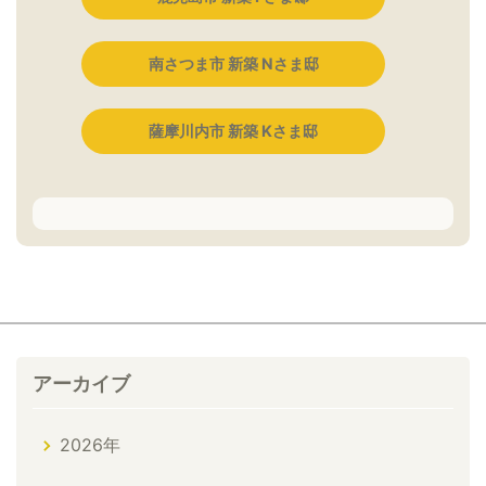
南さつま市 新築 Nさま邸
薩摩川内市 新築 Kさま邸
アーカイブ
2026年