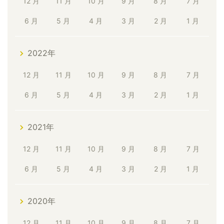
12 月
11 月
10 月
9 月
8 月
7 月
6 月
5 月
4 月
3 月
2 月
1 月
2022年
12 月
11 月
10 月
9 月
8 月
7 月
6 月
5 月
4 月
3 月
2 月
1 月
2021年
12 月
11 月
10 月
9 月
8 月
7 月
6 月
5 月
4 月
3 月
2 月
1 月
2020年
12 月
11 月
10 月
9 月
8 月
7 月