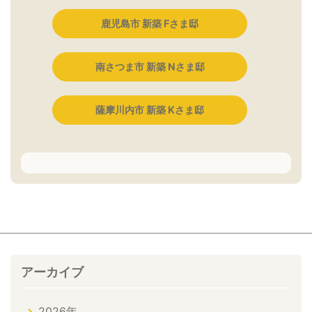
鹿児島市 新築 Fさま邸
南さつま市 新築 Nさま邸
薩摩川内市 新築 Kさま邸
アーカイブ
2026年