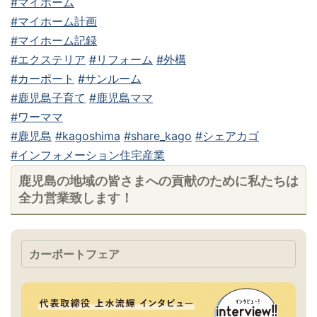
#マイホーム
#マイホーム計画
#マイホーム記録
#エクステリア
#リフォーム
#外構
#カーポート
#サンルーム
#鹿児島子育て
#鹿児島ママ
#ワーママ
#鹿児島
#kagoshima
#share_kago
#シェアカゴ
#インフォメーション住宅産業
鹿児島の地域の皆さまへの貢献のために私たちは
全力営業致します！
カーポートフェア