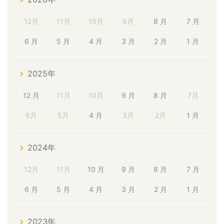
12月
11月
10月
9月
8 月
7 月
6 月
5 月
4 月
3 月
2 月
1 月
2025年
12 月
11月
10月
9 月
8 月
7月
6月
5月
4 月
3月
2月
1 月
2024年
12月
11月
10 月
9 月
8 月
7 月
6 月
5 月
4 月
3 月
2 月
1 月
2023年