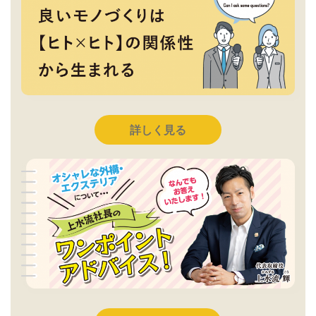
詳しく見る