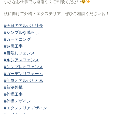
小さなお仕事でも遠慮なくご相談ください
秋に向けて外構・エクステリア、ぜひご相談くださいね！
#今日のアルパカ社長
#シンプルな暮らし
#ガーデニング
#造園工事
#目隠しフェンス
#ルシアスフェンス
#シンプレオフェンス
#ガーデンリフォーム
#部屋とアルパカと私
#新築外構
#外構工事
#外構デザイン
#エクステリアデザイン