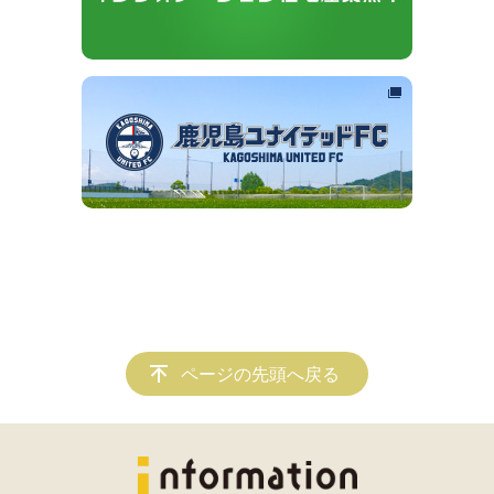
ページの先頭へ戻る