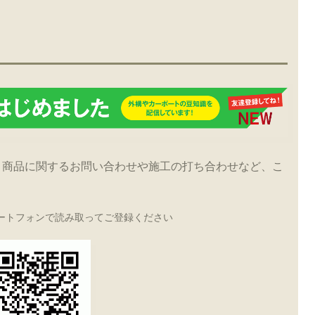
！商品に関するお問い合わせや施工の打ち合わせなど、こ
ートフォンで読み取ってご登録ください