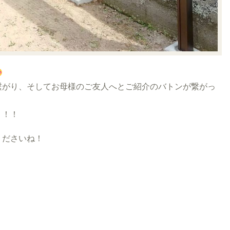
繋がり、そしてお母様のご友人へとご紹介のバトンが繋がっ
！！！
ださいね！