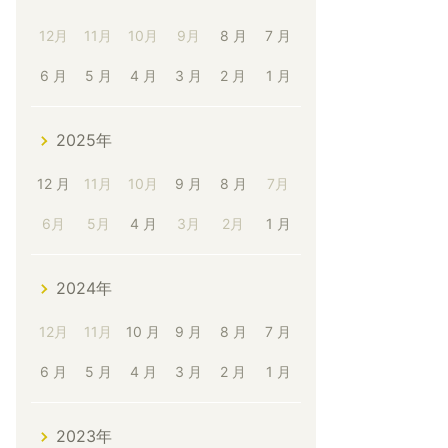
12月
11月
10月
9月
8 月
7 月
6 月
5 月
4 月
3 月
2 月
1 月
2025年
12 月
11月
10月
9 月
8 月
7月
6月
5月
4 月
3月
2月
1 月
2024年
12月
11月
10 月
9 月
8 月
7 月
6 月
5 月
4 月
3 月
2 月
1 月
2023年