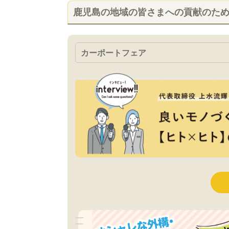
鹿児島の地域の皆さまへの貢献のた
カーポートフェア