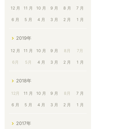
12 月
11 月
10 月
9 月
8 月
7 月
6 月
5 月
4 月
3 月
2 月
1 月
2019年
12 月
11 月
10 月
9 月
8月
7月
6月
5月
4 月
3 月
2 月
1 月
2018年
12月
11 月
10 月
9 月
8月
7 月
6 月
5 月
4 月
3 月
2 月
1 月
2017年