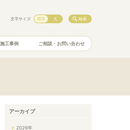
文字サイズ
標準
大
検索
施工事例
ご相談・お問い合わせ
アーカイブ
2026年