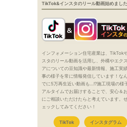
TikTok&インスタのリール動画始めまし
インフォメーション住宅産業は、TikTok
スタのリール動画を活用し、外構やエク
アについての豆知識や最新情報、施工実
事の様子を常に情報発信しています！な
でに5万再生近い動画も…!?施工現場の様
アルタイムでお届けすることで、安心＆
にご相談いただけたらと考えています。
ェックしてみてください！
TikTok
インスタグラム