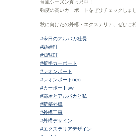
台風シーズン真っ只中！
強度の高いカーポートをぜひチェックしま
秋に向けたの外構・エクステリア、ぜひご
#今日のアルパカ社長
#頴娃町
#知覧町
#折半カーポート
#レオンポート
#レオンポートneo
#カーポートsw
#部屋とアルパカと私
#新築外構
#外構工事
#外構デザイン
#エクステリアデザイン