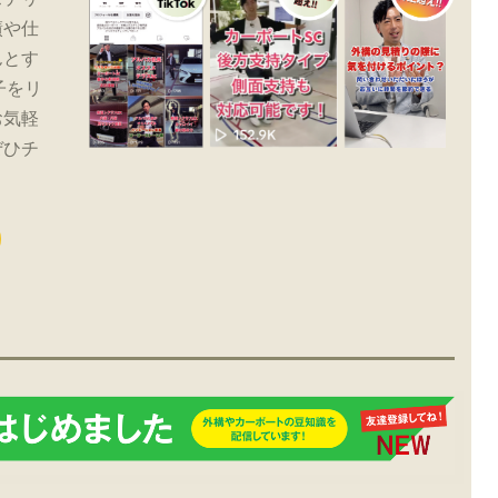
績や仕
んとす
子をリ
お気軽
ぜひチ