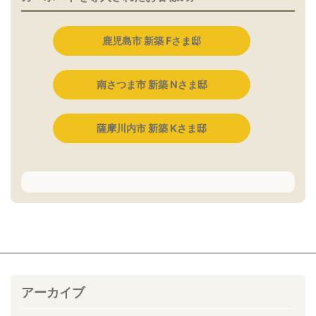
鹿児島市 新築 Fさま邸
南さつま市 新築 Nさま邸
薩摩川内市 新築 Kさま邸
アーカイブ