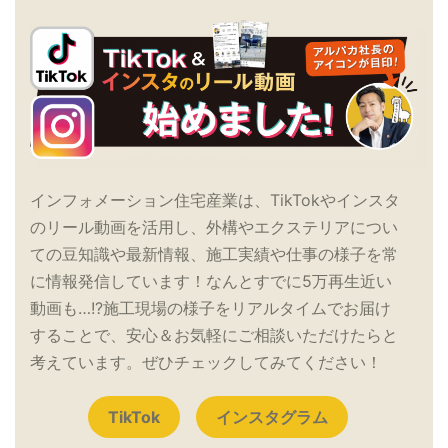
インフォメーション住宅産業は、TikTokやインスタ
のリール動画を活用し、外構やエクステリアについ
ての豆知識や最新情報、施工実績や仕事の様子を常
に情報発信しています！なんとすでに5万再生近い
動画も…!?施工現場の様子をリアルタイムでお届け
することで、安心＆お気軽にご相談いただけたらと
考えています。ぜひチェックしてみてください！
TikTok
インスタグラム