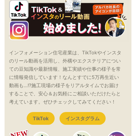
インフォメーション住宅産業は、TikTokやインスタ
のリール動画を活用し、外構やエクステリアについ
ての豆知識や最新情報、施工実績や仕事の様子を常
に情報発信しています！なんとすでに5万再生近い
動画も…!?施工現場の様子をリアルタイムでお届け
することで、安心＆お気軽にご相談いただけたらと
考えています。ぜひチェックしてみてください！
TikTok
インスタグラム