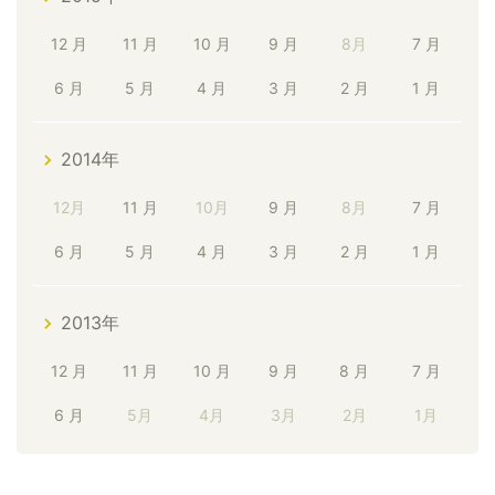
12 月
11 月
10 月
9 月
8月
7 月
6 月
5 月
4 月
3 月
2 月
1 月
2014年
12月
11 月
10月
9 月
8月
7 月
6 月
5 月
4 月
3 月
2 月
1 月
2013年
12 月
11 月
10 月
9 月
8 月
7 月
6 月
5月
4月
3月
2月
1月