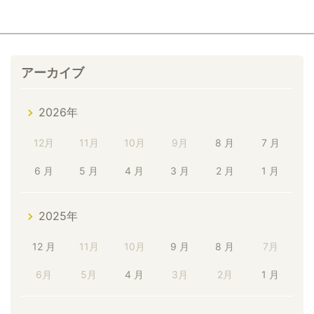
アーカイブ
2026年
12月
11月
10月
9月
8 月
7 月
6 月
5 月
4 月
3 月
2 月
1 月
2025年
12 月
11月
10月
9 月
8 月
7月
6月
5月
4 月
3月
2月
1 月