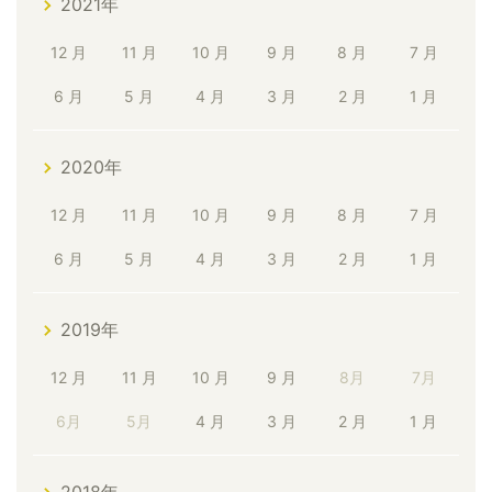
2021年
12 月
11 月
10 月
9 月
8 月
7 月
6 月
5 月
4 月
3 月
2 月
1 月
2020年
12 月
11 月
10 月
9 月
8 月
7 月
6 月
5 月
4 月
3 月
2 月
1 月
2019年
12 月
11 月
10 月
9 月
8月
7月
6月
5月
4 月
3 月
2 月
1 月