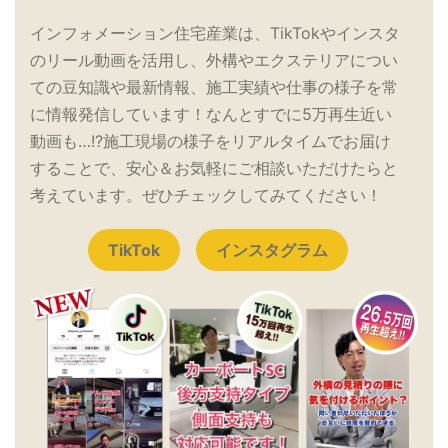
インフォメーション住宅産業は、TikTokやインスタ
のリール動画を活用し、外構やエクステリアについ
ての豆知識や最新情報、施工実績や仕事の様子を常
に情報発信しています！なんとすでに5万再生近い
動画も…!?施工現場の様子をリアルタイムでお届け
することで、安心＆お気軽にご相談いただけたらと
考えています。ぜひチェックしてみてください！
TikTok
インスタグラム