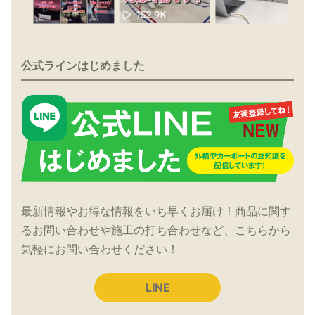
公式ラインはじめました
最新情報やお得な情報をいち早くお届け！商品に関す
るお問い合わせや施工の打ち合わせなど、こちらから
気軽にお問い合わせください！
LINE