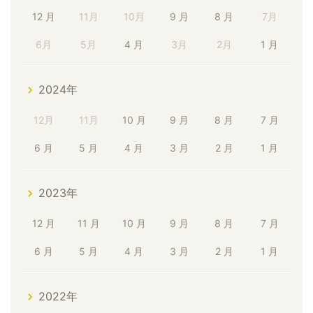
12 月
11月
10月
9 月
8 月
7月
6月
5月
4 月
3月
2月
1 月
2024年
12月
11月
10 月
9 月
8 月
7 月
6 月
5 月
4 月
3 月
2 月
1 月
2023年
12 月
11 月
10 月
9 月
8 月
7 月
6 月
5 月
4 月
3 月
2 月
1 月
2022年