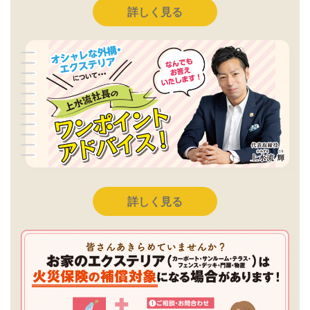
詳しく見る
詳しく見る