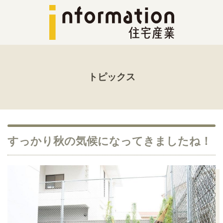
トピックス
すっかり秋の気候になってきましたね！