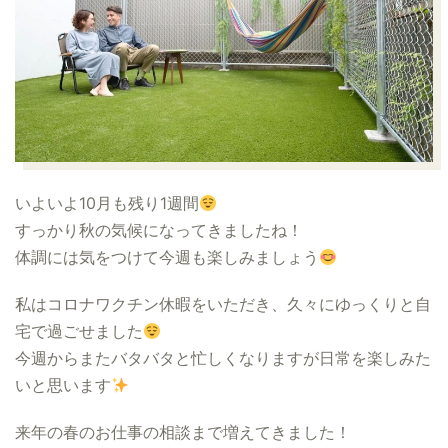
いよいよ10月も残り1週間
すっかり秋の気候になってきましたね！
体調には気をつけて今週も楽しみましょう
私はコロナワクチン休暇をいただき、久々にゆっくりと自
宅で過ごせました
今週からまたバタバタと忙しくなりますが日常を楽しみた
いと思います
来年の春のお仕事の相談まで増えてきました！