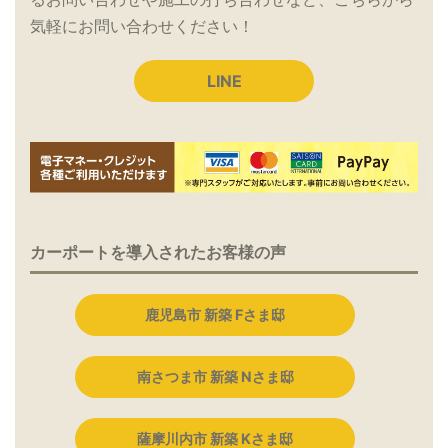
気軽にお問い合わせください！
LINE
カーポートを導入されたお客様の声
鹿児島市 新築 Fさま邸
南さつま市 新築 Nさま邸
薩摩川内市 新築 Kさま邸