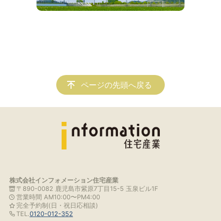
ページの先頭へ戻る
株式会社インフォメーション住宅産業
〒890-0082 鹿児島市紫原7丁目15-5 玉泉ビル1F
営業時間 AM10:00〜PM4:00
完全予約制(日・祝日応相談)
TEL.
0120-012-352