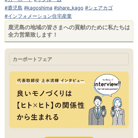
#鹿児島
#kagoshima
#share_kago
#シェアカゴ
#インフォメーション住宅産業
鹿児島の地域の皆さまへの貢献のために私たちは
全力営業致します！
カーポートフェア