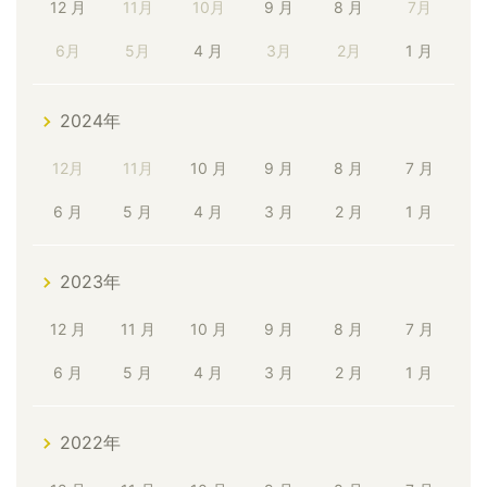
12 月
11月
10月
9 月
8 月
7月
6月
5月
4 月
3月
2月
1 月
2024年
12月
11月
10 月
9 月
8 月
7 月
6 月
5 月
4 月
3 月
2 月
1 月
2023年
12 月
11 月
10 月
9 月
8 月
7 月
6 月
5 月
4 月
3 月
2 月
1 月
2022年