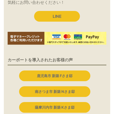
気軽にお問い合わせください！
LINE
カーポートを導入されたお客様の声
鹿児島市 新築 Fさま邸
南さつま市 新築 Nさま邸
薩摩川内市 新築 Kさま邸