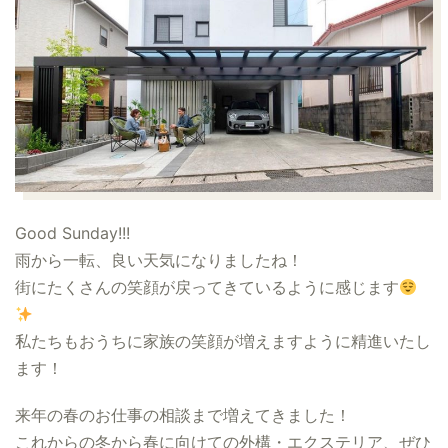
Good Sunday!!!
雨から一転、良い天気になりましたね！
街にたくさんの笑顔が戻ってきているように感じます
私たちもおうちに家族の笑顔が増えますように精進いたし
ます！
来年の春のお仕事の相談まで増えてきました！
これからの冬から春に向けての外構・エクステリア、ぜひ