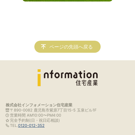
ページの先頭へ戻る
株式会社インフォメーション住宅産業
〒890-0082 鹿児島市紫原7丁目15-5 玉泉ビル1F
営業時間 AM10:00〜PM4:00
完全予約制(日・祝日応相談)
TEL.
0120-012-352