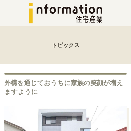
トピックス
外構を通じておうちに家族の笑顔が増え
ますように