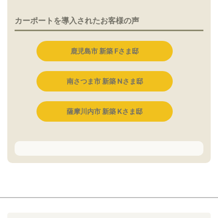
カーポートを導入されたお客様の声
鹿児島市 新築 Fさま邸
南さつま市 新築 Nさま邸
薩摩川内市 新築 Kさま邸