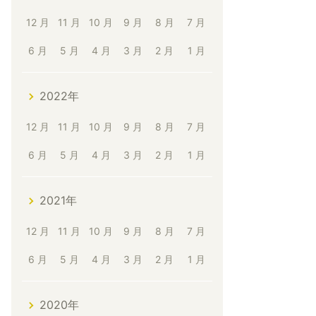
12 月
11 月
10 月
9 月
8 月
7 月
6 月
5 月
4 月
3 月
2 月
1 月
2022年
12 月
11 月
10 月
9 月
8 月
7 月
6 月
5 月
4 月
3 月
2 月
1 月
2021年
12 月
11 月
10 月
9 月
8 月
7 月
6 月
5 月
4 月
3 月
2 月
1 月
2020年