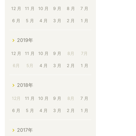
12 月
11 月
10 月
9 月
8 月
7 月
6 月
5 月
4 月
3 月
2 月
1 月
2019年
12 月
11 月
10 月
9 月
8月
7月
6月
5月
4 月
3 月
2 月
1 月
2018年
12月
11 月
10 月
9 月
8月
7 月
6 月
5 月
4 月
3 月
2 月
1 月
2017年