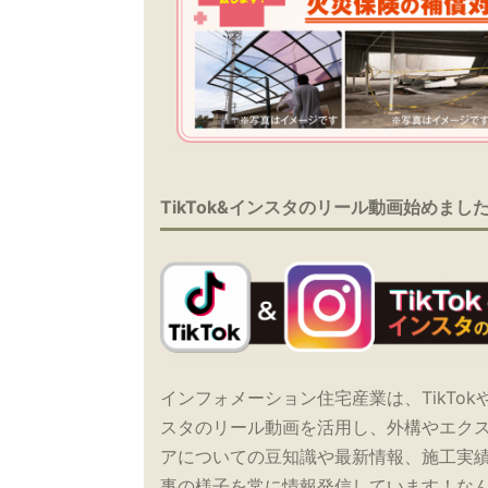
TikTok&インスタのリール動画始めまし
インフォメーション住宅産業は、TikTok
スタのリール動画を活用し、外構やエク
アについての豆知識や最新情報、施工実
事の様子を常に情報発信しています！な