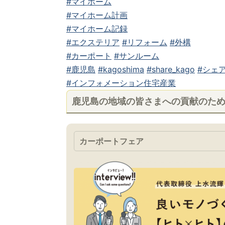
#マイホーム
#マイホーム計画
#マイホーム記録
#エクステリア
#リフォーム
#外構
#カーポート
#サンルーム
#鹿児島
#kagoshima
#share_kago
#シェア
#インフォメーション住宅産業
鹿児島の地域の皆さまへの貢献のた
カーポートフェア