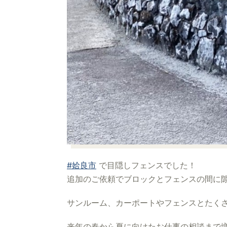
#姶良市
で目隠しフェンスでした！
追加のご依頼でブロックとフェンスの間に
サンルーム、カーポートやフェンスとたく
来年の春から夏に向けたお仕事の相談まで