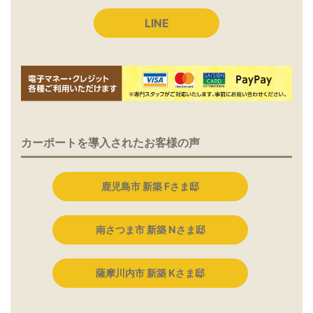
LINE
カーポートを導入されたお客様の声
鹿児島市 新築 Fさま邸
南さつま市 新築 Nさま邸
薩摩川内市 新築 Kさま邸