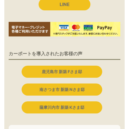
LINE
カーポートを導入されたお客様の声
鹿児島市 新築 Fさま邸
南さつま市 新築 Nさま邸
薩摩川内市 新築 Kさま邸