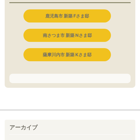
鹿児島市 新築 Fさま邸
南さつま市 新築 Nさま邸
薩摩川内市 新築 Kさま邸
アーカイブ