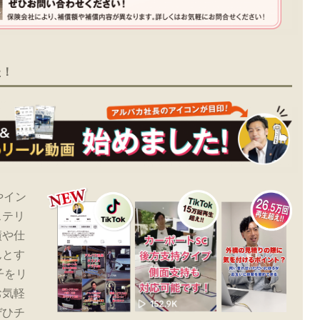
た！
やイン
ステリ
績や仕
んとす
子をリ
お気軽
ぜひチ