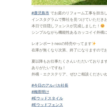
#鹿児島市
でお庭のリフォーム工事を担当
インスタグラムで弊社を見つけていただき
本日で目隠しフェンスが完成しました！
シンプルながら機能性あるカッコイイ外構
レオンポートneoの特売やってます
在庫が無くなり次第、終了になりますので
夏以降もお仕事たくさんいただいておりま
ありがたいですね！
外構・エクステリア、ぜひご相談ください
#今日のアルパカ社長
#梅雨明け
#Eウッドスタイル
#Eウッドフェンス