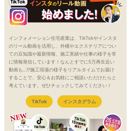
インフォメーション住宅産業は、TikTokやインスタ
のリール動画を活用し、外構やエクステリアについ
ての豆知識や最新情報、施工実績や仕事の様子を常
に情報発信しています！なんとすでに5万再生近い
動画も…!?施工現場の様子をリアルタイムでお届け
することで、安心＆お気軽にご相談いただけたらと
考えています。ぜひチェックしてみてください！
TikTok
インスタグラム