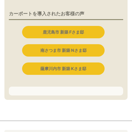
カーポートを導入されたお客様の声
鹿児島市 新築 Fさま邸
南さつま市 新築 Nさま邸
薩摩川内市 新築 Kさま邸